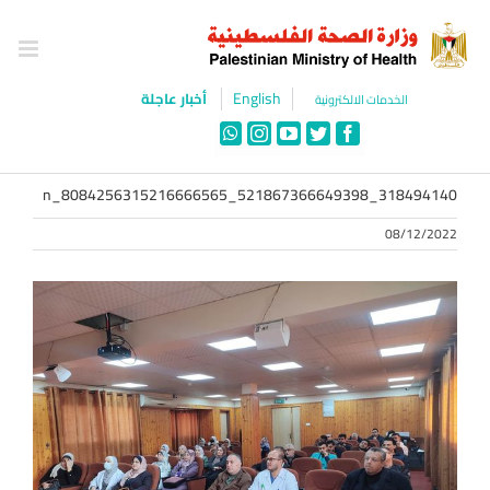
Ski
t
conten
English
أخبار عاجلة
الخدمات الالكترونية
WhatsApp
Instagram
YouTube
Twitter
Facebook
318494140_521867366649398_8084256315216666565_n
08/12/2022