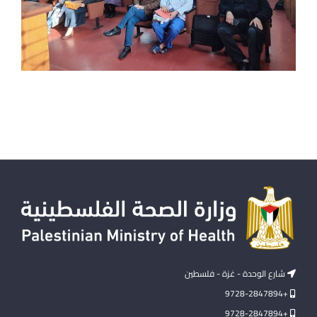
شارع الوحدة - غزة - فلسطين
+9728-2847894
+9728-2847894