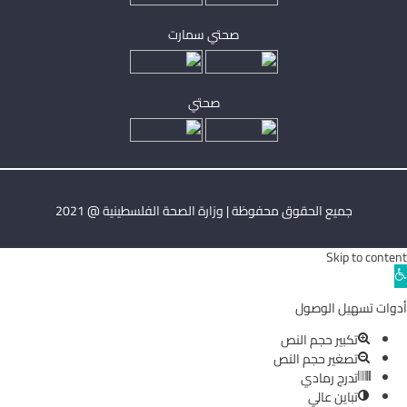
صحتي سمارت
صحتي
جميع الحقوق محفوظة | وزارة الصحة الفلسطينية @ 2021
Skip to content
Ope
toolba
أدوات تسهيل الوصول
تكبير حجم النص
تصغير حجم النص
تدرج رمادي
تباين عالي