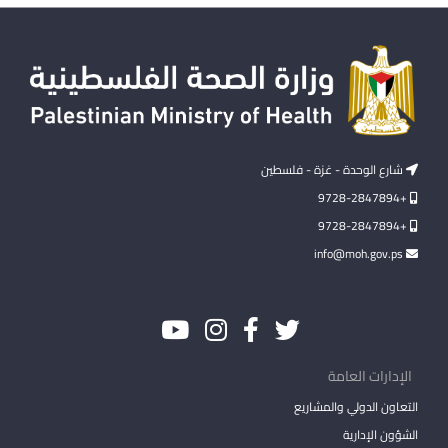
شارع الوحدة - غزة - فلسطين
+9728-2847894
+9728-2847894
info@moh.gov.ps
الإدارات العامة
التعاون الدولي والمشاريع
الشؤون الإدارية