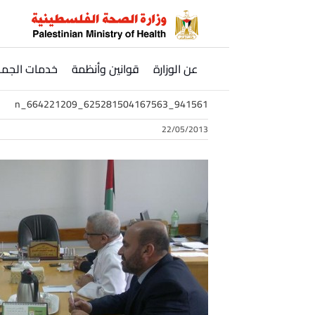
Ski
t
conten
عن الوزارة
قوانين وأنظمة
خدمات الجمه
941561_625281504167563_664221209_n
22/05/2013