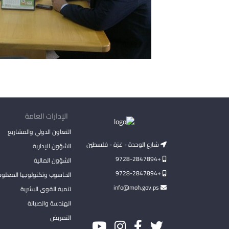
الإدارات العامة
التعاون الدولي والمشاريع
شارع الوحدة - غزة - فلسطين
الشؤون الإدارية
+9728-2847894
الشؤون المالية
+9728-2847894
الحاسوب وتكنولوجيا المعلو
info@moh.gov.ps
تنمية القوى البشرية
الهندسة والصيانة
التمريض