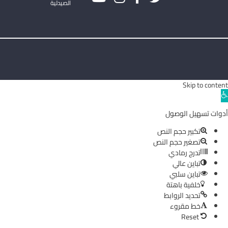
الصيدلية
Skip to content
Ope
toolba
أدوات تسهيل الوصول
تكبير حجم النص
تصغير حجم النص
تدرج رمادي
تباين عالي
تباين سلبي
خلفية باهتة
تحديد الروابط
خط مقروء
Reset