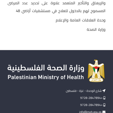
والإرهاق والتأخير المتعمد علاوة على تحديد عدد المرضى
المسموح لهم بالدخول للعلاج في مستشفيات أراضي 48
وحدة العلاقات العامة والإعلام
وزارة الصحة
شارع الوحدة - غزة - فلسطين
+9728-2847894
+9728-2847894
info@moh.gov.ps