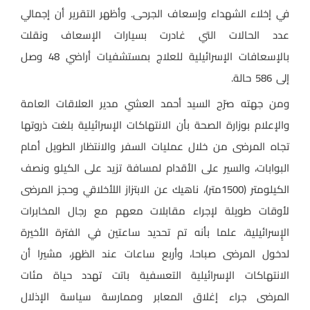
في إخلاء الشهداء وإسعاف الجرحى. وأظهر التقرير أن إجمالي
عدد الحالات التي غادرت بسيارات الإسعاف ونقلت
بالإسعافات الإسرائيلية للعلاج بمستشفيات أراضي 48 وصل
إلى 586 حالة.
ومن جهته صرّح السيد أحمد العشي مدير العلاقات العامة
والإعلام بوزارة الصحة بأن الانتهاكات الإسرائيلية بلغت ذروتها
تجاه المرضى من خلال عمليات السفر والانتظار الطويل أمام
البوابات، والسير على الأقدام لمسافة تزيد على الكيلو ونصف
الكيلومتر (1500متر)، ناهيك عن الابتزاز اللأخلاقي وحجز المرضى
لأوقات طويلة لإجراء مقابلات معهم مع رجال المخابرات
الإٍسرائيلية، علما بأنه تم تحديد ساعتين في الفترة الأخيرة
لدخول المرضى صباحا، وأربع ساعات عند الظهر، مشيرا أن
الانتهاكات الإسرائيلية التعسفية باتت تهدد حياة مئات
المرضى جراء إغلاق المعابر وممارسة سياسة الإذلال