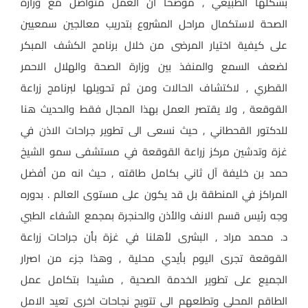
بشكلها الطبيعي , موضحا ان العمل متواصل مع وزارة
الصحة لاستكمال مراحل المشروع بتدريب معالجين سمعيين
على كيفية اختيار المرضى من خلال برنامج الكشف المبكر
لضعف السمع والمنفذ بين وزارة الصحة والهلال الاحمر
القطري , لاكتشاف الحالات ومن ثم تحويلها لبرنامج زراعة
القوقعة , ولا يقتصر العمل بهذا المجال فقط والحديث هنا
للدكتور القحطاني , حيث نسعى الى تطوير جراحات الاذن في
غزة وتدشين مركز زراعة القوقعة في مستشفى سمو الشيخ
حمد بن خليفة آل ثاني بكامل طاقته , حيث انه من أفضل
المراكز في المنطقة بل قد يكون على مستوى العالم . بدوره
وجه رئيس قسم الانف والأذن والحنجرة بمجمع الشفاء الطبي
د. محمد مراد , البشرى لأهلنا في غزة بأن جراحات زراعة
القوقعة تجرى اليوم بأيدي محلية , وهذا جزء من اصرار
الجميع على تطوير الخدمة الصحية , مشيدا بتكامل عمل
الطاقم المحلي وتطلعهم الى تتويج نجاحات اخرى تعيد الامل