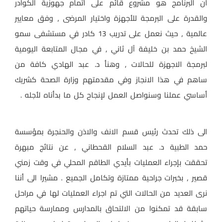
أن البرنامج هو مشروع قائم على اتمام جهوزية الكوادر
والقدرة على البرمجة للأجهزة واختيار المرضى , وفق معايير
عالمية , حيث نعمل على تدريب 13 كادر في مستشفى سمو
الشيخ حمد بن خليفة آل ثاني , في مجال المتابعة اليومية
لبرمجة الاجهزة للحالات , وهنأ د. عبد الهادي كافة من
ساهم في هذا الانجاز وفي مقدمتهم وزارة الصحة كشريك
أساسي عملنا وسنواصل العمل لإنجاح كل ما بدأناه لأجله .
الى ذلك تحدث رئيس قسم الانف والاذن والحنجرة بمؤسسة
حمد الطبية د. عبد السلام القحطاني , عن نتائج مبهرة
تحققت بإجراء العمليات بأيدي الطاقم المحلي في وقت زمني
قصير , بخبرات جراحية ممتازة وتكامل الجميع . مشيرا الى أننا
نرى العديد من الحالات التي تم اجراء العمليات لها في مراحل
سابقة قد تمكنوا من الالتحاق بالمدارس وممارسة حياتهم