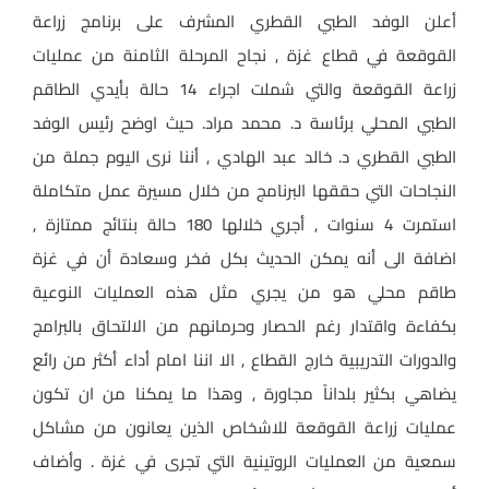
أعلن الوفد الطبي القطري المشرف على برنامج زراعة
القوقعة في قطاع غزة , نجاح المرحلة الثامنة من عمليات
زراعة القوقعة والتي شملت اجراء 14 حالة بأيدي الطاقم
الطبي المحلي برئاسة د. محمد مراد. حيث اوضح رئيس الوفد
الطبي القطري د. خالد عبد الهادي , أننا نرى اليوم جملة من
النجاحات التي حققها البرنامج من خلال مسيرة عمل متكاملة
استمرت 4 سنوات , أجري خلالها 180 حالة بنتائج ممتازة ,
اضافة الى أنه يمكن الحديث بكل فخر وسعادة أن في غزة
طاقم محلي هو من يجري مثل هذه العمليات النوعية
بكفاءة واقتدار رغم الحصار وحرمانهم من الالتحاق بالبرامج
والدورات التدريبية خارج القطاع , الا اننا امام أداء أكثر من رائع
يضاهي بكثير بلداناً مجاورة , وهذا ما يمكنا من ان تكون
عمليات زراعة القوقعة للاشخاص الذين يعانون من مشاكل
سمعية من العمليات الروتينية التي تجرى في غزة . وأضاف