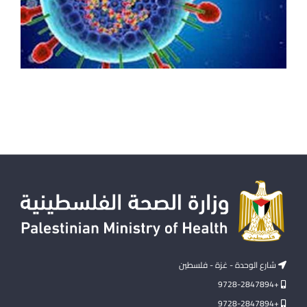
شارع الوحدة - غزة - فلسطين
+9728-2847894
+9728-2847894