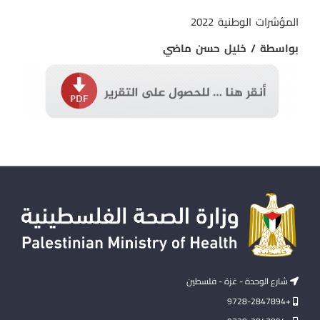
المؤشرات الوطنية 2022
بواسطة / خليل حسن ماضي
شارع الوحدة - غزة - فلسطين
+9728-2847894