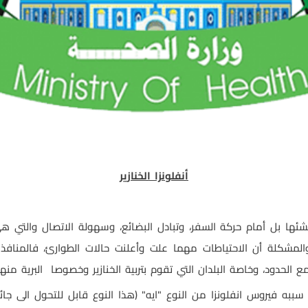
أنفلونزا الخنازير
ئها بل أمام حركة السفر، وتبادل
البضائع، وسهولة الاتصال والتي ه
ر، والمشكلة أن الاحتياطات مهما علت وأعلنت حالات
الطوارئ، فالمنافذ
مع الحدود، وخاصة البلدان التي تقوم بتربية الخنازير وخصوصا
البرية
منها
ر سببه فيروس انفلونزا من النوع "ايه" (هذا النوع قابل للتحول الى جا