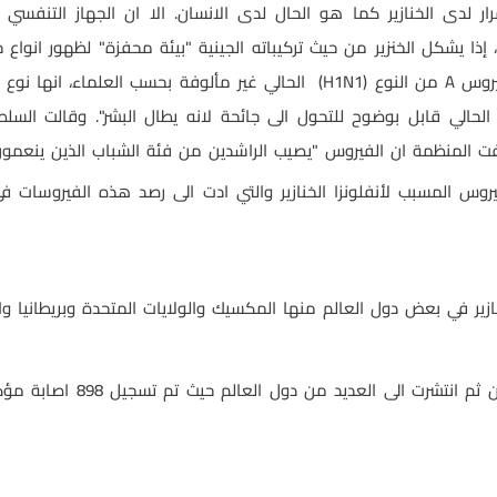
مرار لدى الخنازير كما هو الحال لدى الانسان. الا ان الجهاز التنف
ايضا، إذا يشكل الخنزير من حيث تركيباته الجينية "بيئة محفزة" لظهور انوا
فيروس
A
من النوع
(H1N1)
الحالي غير مألوفة بحسب العلماء، انها نو
الحالي قابل بوضوح للتحول الى جائحة لانه يطال البشر". وقالت الس
ت المنظمة ان الفيروس "يصيب الراشدين من فئة الشباب الذين ينعمون
وس المسبب لأنفلونزا الخنازير والتي ادت الى رصد هذه الفيروسات في 
ير في بعض دول العالم منها المكسيك والولايات المتحدة وبريطانيا واس
سُجلت أول الحالات بين البشر 