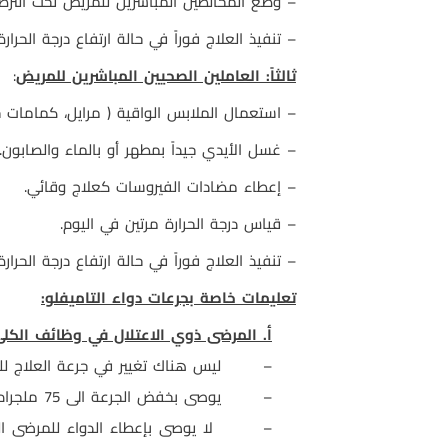
– وضع المخالطين المباشرين للمريض تحت الترصد لمدة 7 أيام من آخر مخالطة وينصحوا بقياس درجة الحرار
– تنفيذ العلاج فوراً في حالة ارتفاع درجة الحرارة لأكثر من 38 درجة مئوية أو وجود كحة 
ثالثاً: العاملين الصحيين المباشرين للمريض
:
– استعمال الملابس الواقية ( مرايل، كمامات جر
– غسل الأيدي جيداً بمطهر أو بالماء والصابون.
– إعطاء مضادات الفيروسات كعلاج وقائي.
– قياس درجة الحرارة مرتين في اليوم.
– تنفيذ العلاج فوراً في حالة ارتفاع درجة الحرارة لأكثر من 38 درجة مئوية أو وجود كحة 
تعليمات خاصة بجرعات دواء التاميفلو:
أ. المرضى ذوي الاعتلال في وظائف الكلى
–
ليس هناك تغيير في جرعة العلاج لل
–
يوصى بخفض الجرعة الى 75 ملجرام يومياً لمدة 5 أيام لعلاج المرضى الذين معدل التخلص من الكرياتنين لديهم بين 10 و30 مليلتر في الدقيقة.
–