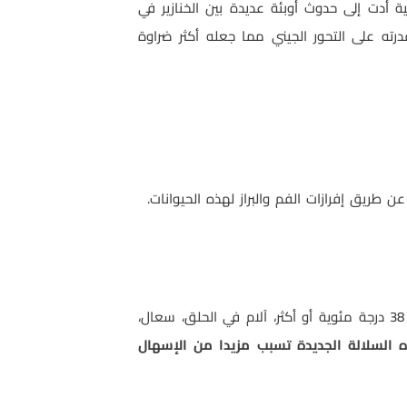
آن 15 ) التي تعرضت لتحورات جينية أدت إلى حدوث أوبئة عديدة بين الخنازير في
ته على التحور الجيني مما جعله أكثر ضراوة
ن طريق إفرازات الفم والبراز لهذه الحيوانات.
في درجة الحرارة تصل إلى 38 درجة مئوية أو أكثر، آلام في الحلق، سعال،
 السلالة الجديدة تسبب مزيدا من الإسهال