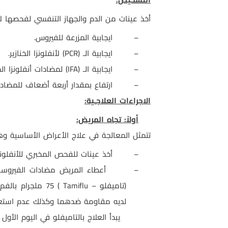
أخذ عينات من الدم والجهاز التنفسي لفحصها لأنفل
–
ايجابية المزرعة للفيروس.
–
ايجابية الـ (
PCR
) لأنفلونزا الخنازير.
–
ايجابية الـ (
IFA
) لمضادات أنفلونزا الخن
–
ارتفاع بمقدار أربعة أضعاف للمضادات 
الاجراءات العلاجـية:
أولاً: تجاه المريض:
تتمثل المعالجة في علاج الأعراض الأساسية وهي 
–
أخذ عينات للفحص المخبري للأنفلونزا
–
أعطاء المريض مضادات الفيروسا
(تاميفلو –
Tamiflu
) 75 ملجرام بالفم مرتين يومياً لمدة خمس أيام وينصح بعدم استخدام أمانتادين (
لديه مقاومة ضدهما وكذلك عدم استعمال
يبدأ العلاج بالتاميفلو في اليوم الأول أو الثاني من