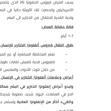
يسبب المرض فيروس الانفونزا (
A
الأمريكيتين وانحصرت تلك الأوبئة حالياً في الن
ولدية القدرة للانتقال من الخنازير الى البشر.
فترة حضانة المرض:
1-7 أيام.
طرق انتقال فيروس أنفلونزا الخنازير للإنسان 
–
تعتبر المخالطة المباشرة أو غير الم
–
للفيروس قدرة للعيش لفترات طويلة 
–
من خلال تلوث الأدوات والملابس ال
أعراض وعلامات أنفلونزا الخنازير في الإنسان :
وتبدو أعراض إنفلونزا الخنزير في البشر مماث
الام في العضلات، اجهاد شديد، صعوبة شديدة
والقيء أكثر من الإنفلونزا العادية
وتستمر عادة هذه الأعراض 
التشخيص: