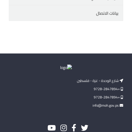
بيانات الاتصال
شارع الوحدة - غزة - فلسطين
+9728-2847894
+9728-2847894
info@moh.gov.ps