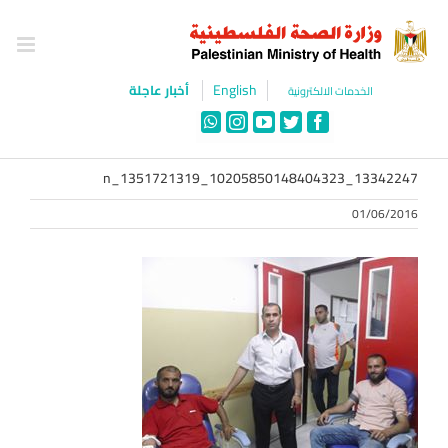
Ski
t
conten
English
أخبار عاجلة
الخدمات الالكترونية
WhatsApp
Instagram
YouTube
Twitter
Facebook
13342247_10205850148404323_1351721319_n
01/06/2016