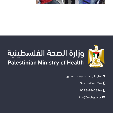
شارع الوحدة - غزة - فلسطين
+9728-2847894
+9728-2847894
info@moh.gov.ps