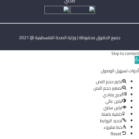
صحتي
جميع الحقوق محفوظة | وزارة الصحة الفلسطينية @ 2021
Skip to content
Ope
toolba
أدوات تسهيل الوصول
تكبير حجم النص
تصغير حجم النص
تدرج رمادي
تباين عالي
تباين سلبي
خلفية باهتة
تحديد الروابط
خط مقروء
Reset