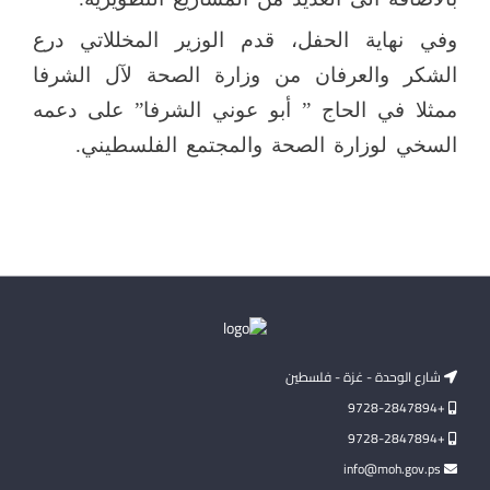
وفي نهاية الحفل، قدم الوزير المخللاتي درع
الشكر والعرفان من وزارة الصحة لآل الشرفا
ممثلا في الحاج ” أبو عوني الشرفا” على دعمه
السخي لوزارة الصحة والمجتمع الفلسطيني.
شارع الوحدة - غزة - فلسطين
+9728-2847894
+9728-2847894
info@moh.gov.ps