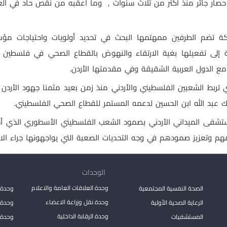
صار جائر منذ أكثر من ثلاث سنوات ,
وما أعقبه من نقص حاد في العد
ركة تضم الطرفين ممهتمها البحث في تحديد أولويات واحتياجات مؤ
جة إلى تفعيلها بغية الارتقاء والنهوض بالقطاع الصحي في فلسطين
مع الدول العربية الشقيقة وفي مقدمتها الأردن.
لتي تربط الشعبين الفلسطيني والأردني منذ زمن بعيد مثمنا جهود الأر
ملك عبد الله ابن الحسين لدعمه المستمر للقطاع الصحي الفلسطيني.
لمستشفى الميداني الأردني بصمود الشعب الفلسطيني الأسطوري الذي 
 وتعزيز صمودهم في وجه التحديات الصعبة التي يواجهونها جراء الاعتد
الوحدات
وحدة العلاقات العامة والاعلام
الصحة النفسية المجتمعية
وحدة 
وحدة نقل وزراعة الاعضاء
الرعاية الصحية الأولية
وحدة ا
وحدة الرقابة الداخلية
المستشفيات
وحدة 