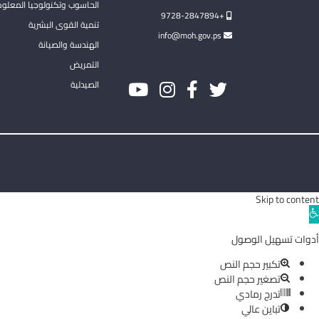
الحاسوب وتكنولوجيا المعلو
+9728-2847894
تنمية القوى البشرية
info@moh.gov.ps
الهندسة والصيانة
التمريض
الصيدلية
Skip to content
Ope
toolba
أدوات تسهيل الوصول
تكبير حجم النص
تصغير حجم النص
تدرج رمادي
تباين عالي