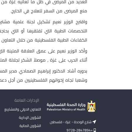
العديد من المرضى في ظل ما تعانيه غزة من ح
منع المرضى من السفر للعلاج في الخارج.
واقترح الوزير نعيم تشكيل لجنة علمية مشت
التخصصات الطبية التي تفتقرها أو التي بحا
الكفاءات الطبية الفلسطينية من خلال التعاون 
وأكد الوزير نعيم على عمق العلاقة المتينة ا
أثناء الحرب على غزة , موصلاً الشكر لجلالة ال
بدوره أشاد الدكتور إبراهيم الصمادي مدير ا
وشعبا تجاه إخوانهم الفلسطينيين من أجل دعمهم
الإدارات العامة
التعاون الدولي والمشاريع
الشؤون الإدارية
شارع الوحدة - غزة - فلسطين
الشؤون المالية
+9728-2847894