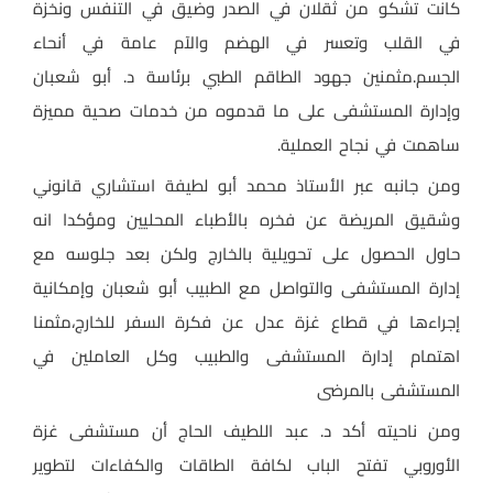
كانت تشكو من ثقلان في الصدر وضيق في التنفس ونخزة
في القلب وتعسر في الهضم والآم عامة في أنحاء
الجسم.مثمنين جهود الطاقم الطبي برئاسة د. أبو شعبان
وإدارة المستشفى على ما قدموه من خدمات صحية مميزة
ساهمت في نجاح العملية.
ومن جانبه عبر الأستاذ محمد أبو لطيفة استشاري قانوني
وشقيق المريضة عن فخره بالأطباء المحليين ومؤكدا انه
حاول الحصول على تحويلية بالخارج ولكن بعد جلوسه مع
إدارة المستشفى والتواصل مع الطبيب أبو شعبان وإمكانية
إجراءها في قطاع غزة عدل عن فكرة السفر للخارج،مثمنا
اهتمام إدارة المستشفى والطبيب وكل العاملين في
المستشفى بالمرضى
ومن ناحيته أكد د. عبد اللطيف الحاج أن مستشفى غزة
الأوروبي تفتح الباب
لكافة الطاقات والكفاءات لتطوير