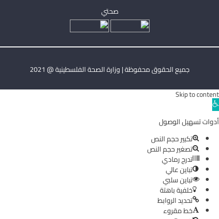
صحتي
جميع الحقوق محفوظة | وزارة الصحة الفلسطينية @ 2021
Skip to content
Ope
toolba
أدوات تسهيل الوصول
تكبير حجم النص
تصغير حجم النص
تدرج رمادي
تباين عالي
تباين سلبي
خلفية باهتة
تحديد الروابط
خط مقروء