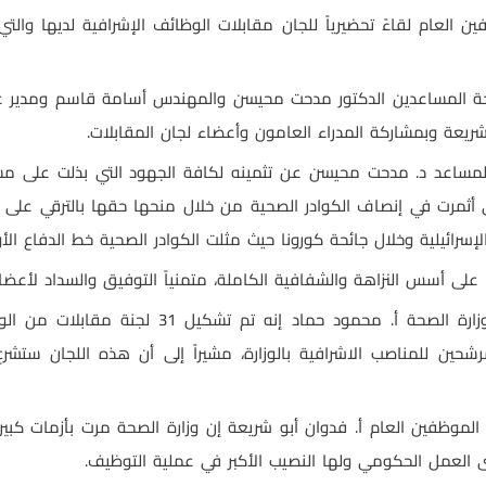
ين العام لقاءً تحضيرياً للجان مقابلات الوظائف الإشرافية لديها و
حة المساعدين الدكتور مدحت محيسن والمهندس أسامة قاسم ومدير عام
 شريعة وبمشاركة المدراء العامون وأعضاء لجان المقابلات.
 المساعد د. مدحت محيسن عن تثمينه لكافة الجهود التي بذلت على مس
ثمرت في إنصاف الكوادر الصحية من خلال منحها حقها بالترقي على السل
لإسرائيلية وخلال جائحة كورونا حيث مثلت الكوادر الصحية خط الدفاع الأ
على أسس النزاهة والشفافية الكاملة، متمنياً التوفيق والسداد لأعضاء
إلى ذلك، قال مدير عام الشؤون الإدارية في وزارة 
رشحين للمناصب الاشرافية بالوزارة، مشيراً إلى أن هذه اللجان ستشرع
 الموظفين العام أ. فدوان أبو شريعة إن وزارة الصحة مرت بأزمات كب
ى العمل الحكومي ولها النصيب الأكبر في عملية التوظيف.