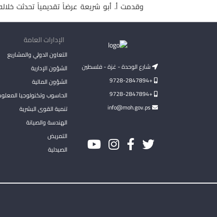
وقدمت أ. أبو شريعة عرضاً تقديمياً تحدثت خلال
الإدارات العامة
التعاون الدولي والمشاريع
شارع الوحدة - غزة - فلسطين
الشؤون الإدارية
+9728-2847894
الشؤون المالية
+9728-2847894
الحاسوب وتكنولوجيا المعلو
info@moh.gov.ps
تنمية القوى البشرية
الهندسة والصيانة
التمريض
الصيدلية