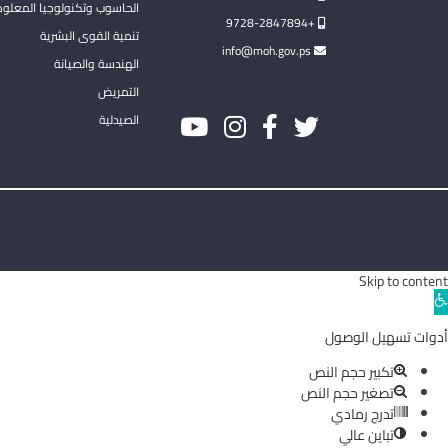
الحاسوب وتكنولوجيا المعلو
+9728-2847894
تنمية القوى البشرية
info@moh.gov.ps
الهندسة والصيانة
التمريض
الصيدلية
Skip to content
Ope
toolba
أدوات تسهيل الوصول
تكبير حجم النص
تصغير حجم النص
تدرج رمادي
تباين عالي