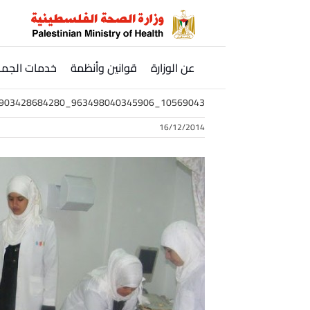
Ski
t
conten
عن الوزارة
قوانين وأنظمة
خدمات الجمه
10569043_963498040345906_6341476903428684280_n
16/12/2014