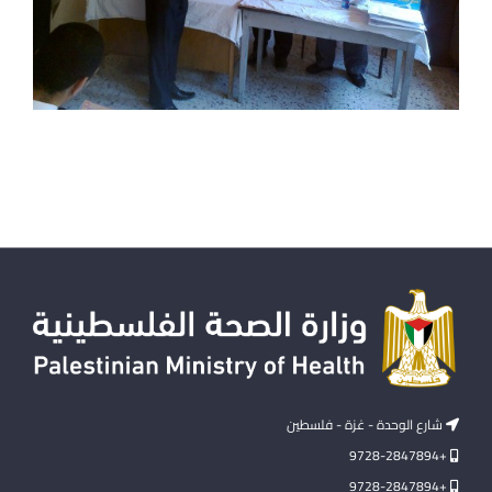
شارع الوحدة - غزة - فلسطين
+9728-2847894
+9728-2847894