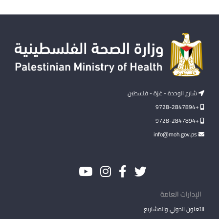
شارع الوحدة - غزة - فلسطين
+9728-2847894
+9728-2847894
info@moh.gov.ps
الإدارات العامة
التعاون الدولي والمشاريع