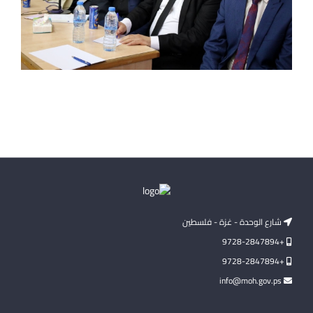
شارع الوحدة - غزة - فلسطين
+9728-2847894
+9728-2847894
info@moh.gov.ps