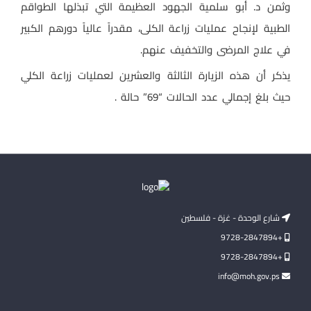
وثمن د. أبو سلمية الجهود العظيمة التي تبذلها الطواقم
الطبية لإنجاح عمليات زراعة الكلى، مقدراً عالياً دورهم الكبير
في علاج المرضى والتخفيف عنهم.
يذكر أن هذه الزيارة الثالثة والعشرين لعمليات زراعة الكلي
حيث بلغ إجمالي عدد الحالات “69” حالة .
شارع الوحدة - غزة - فلسطين
+9728-2847894
+9728-2847894
info@moh.gov.ps