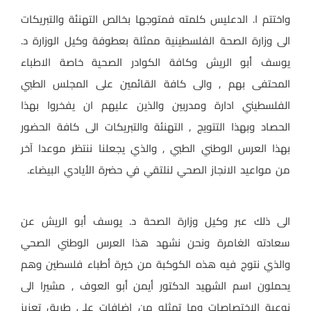
واختتم ا. الدعليس كلمته فمتوجها بخالص التهنئة والتبريكات
الى وزارة الصحة الفلسطينية ممثلة بعطوفة وكيل الوزارة د.
يوسف أبو الريش وكافة الكوادر الصحية خاصة الاطباء
المحتفى بهم , والى كافة القائمين على المجلس الطبي
الفلسطيني ادارة ومدربين والذين عليهم ان يفخروا بهذا
الحصاد وبهذا التتويج , التهنئة والتبريكات الى كافة الحضور
بهذا العرس الوطني الطبي , والذي يجعلنا ننتظر موعدا آخر
من مواعيد الانجاز الصحي لنلتقي في حضرة الأيادي البيضاء.
الى ذلك عبر وكيل وزارة الصحة د. يوسف أبو الريش عن
سعادته الغامرة ونحن نشهد هذا العرس الوطني الصحي
والذي نتوج فيه هذه الكوكبة من خيرة أطباء فلسطين وهم
يحملون اسم الشهيد الدكتور أيمن أبو العوف , مشيرا الى
نوعية الاختصاصات وما تمثله من اضافات على طريق تعزيز