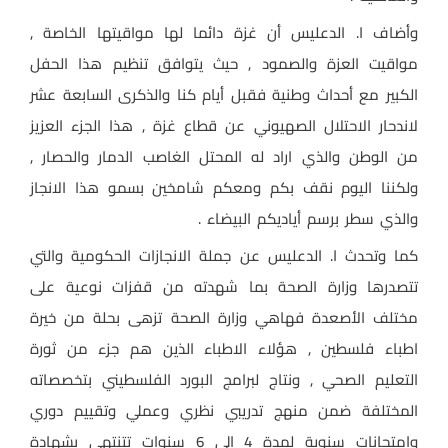
وأضاف ا. الدعليس أن غزة دائما لها مواقيتها الخاصة ,
مواقيت العزة والصمود , حيث يتوافق تنظيم هذا الحفل
الكبير مع أحداث وطنية فقبل أيام كنا والذكرى السابعة عشر
لاندحار الاحتلال الصهيوني عن قطاع غزة , هذا الجزء العزيز
من الوطن والذي اراد له المحتل الغاصب الدمار والحصار ,
ولكننا اليوم نقف بكم ومعكم شامخين بسمو هذا الانجاز
والذي سطر برسم أياديكم البيضاء .
كما وتحدث ا. الدعليس عن جملة الانجازات الحكومية والتي
تتصدرها وزارة الصحة بما شهدته من قفزات نوعية على
مختلف الأصعدة فهاهي وزارة الصحة تزهى بحلة من خيرة
اطباء فلسطين , هؤلاء الاطباء الذين هم جزء من ثورة
التعليم الصحي , ونتاج لبرامج البورد الفلسطيني بتخصصاته
المختلفة ضمن منهج تدريبي نظري وعملي وتقييم دوري
وامتحانات سنوية لمدة 4 الى 6 سنوات تتنتهي بشهادة