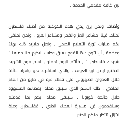
بين كافة مقدمي الخدمة .
وأضاف ونحن بين يدي هذه الكوكبة من أطباء فلسطين
تختلط فينا مشاعر العز والفخر ومشاعر الفرح , ونحن نحتفي
بكم منارات ثورة التعليم الصحي , ولعل مايزيد ذلك بهاءً
وعظمة , أن نتوج هذا الفوج بعبق وطيب الاكرم منا جميعا ”
شهداء فلسطين ” , فأنتم اليوم تحملون اسم فوج الشهيد
الدكتور ايمن ابو العوف , والذي استشهد هو وافراد عائلة
خلال العدوان الصهيوني على قطاع غزة في مايو من العام
الماضي , ذلك الاسم الذي سيبق مخلدا بعطاءه المشهود
خلال جائحة كورونا , سيبقى مخلدا بكم بما قدمتم
وستقدمون في مسيرة العطاء الطبي , ففلسطين وغزة
لاتزال تنتظر منكم الكثير .