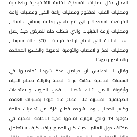
العمل مثل عمليات القسطرة القلبية التشخيصية والعلاجية
وعمليات القلب المفتوح وعمليات زراعة الكلى وعمليات زراعة
القوقعة السمعية والتي تتم بايدي وطنية وبنتائج عالمية ,
وعمليات زراعة القرنيات والتي شكلت حلم للمرضى حيث يصل
عدد الحالات التي تحتاج لزراعة قرنيات 300 حالة سنويا ,
وعمليات المخ والاعصاب والأوعية الدموية والكسور المعقدة
والمناظير وغيرها .
وقال ا. الدعليس أن ميادين عدة شهدنا تفاصيلها في
السنوات الماضية فكانت وزارة الصحة ولازالت صمام الحياة
وأيقونة الامل لأبناء شعبنا , فمن الحروب والاعتداءات
الصهيونية المتكررة على قطاع غزة مرورا بمسيرات العودة
وكسر الحصار , وما شهده قطاع غزة من تداعيات جائحة
كوفيد 19 والتي انهارت امامها عديد الانظمة الصحية في
مختلف دول العالم , حيث كان الجميع يراقب كيف ستتعامل