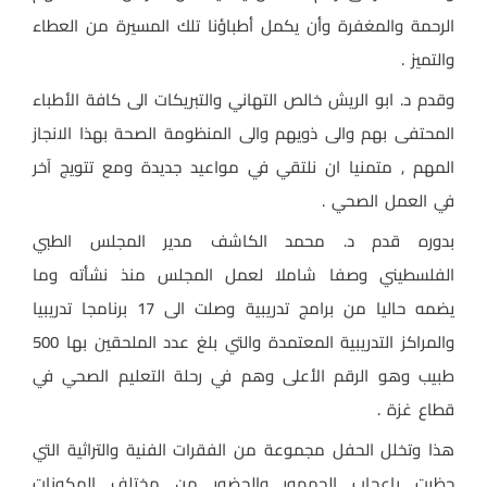
الرحمة والمغفرة وأن يكمل أطباؤنا تلك المسيرة من العطاء
والتميز .
وقدم د. ابو الريش خالص التهاني والتبريكات الى كافة الأطباء
المحتفى بهم والى ذويهم والى المنظومة الصحة بهذا الانجاز
المهم , متمنيا ان نلتقي في مواعيد جديدة ومع تتويج آخر
في العمل الصحي .
بدوره قدم د. محمد الكاشف مدير المجلس الطبي
الفلسطيني وصفا شاملا لعمل المجلس منذ نشأته وما
يضمه حاليا من برامج تدريبية وصلت الى 17 برنامجا تدريبيا
والمراكز التدريبية المعتمدة والتي بلغ عدد الملحقين بها 500
طبيب وهو الرقم الأعلى وهم في رحلة التعليم الصحي في
قطاع غزة .
هذا وتخلل الحفل مجموعة من الفقرات الفنية والتراثية التي
حظيت باعجاب الجمهور والحضور من مختلف المكونات