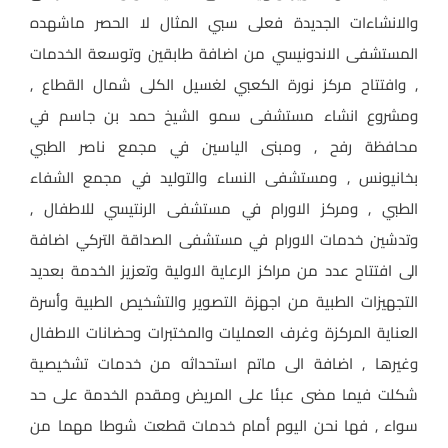
والانشاءات الجديدة فعلى سبي المثال لا الحصر ماشهده
المستشفى الاندونيسي من اضافة طابقين وتوسعة الخدمات
, وافتتاح مركز نورة الكعبي لغسيل الكلى شمال القطاع ,
ومشروع انشاء مستشفى سمو الشيخ حمد بن جاسم في
محافظة رفح , ومبنى الياسين في مجمع ناصر الطبي
بخانيونس , ومستشفى النساء والتوليد في مجمع الشفاء
الطبي , ومركز الاورام في مستشفى الرنتيسي للاطفال ,
وتدشين خدمات الاورام في مستشفى الصداقة التركي اضافة
الى افتتاح عدد من مراكز الرعاية الاولية وتعزيز الخدمة بعديد
التجهيزات الطبية من اجهزة التصوير والتشخيص الطبية وأسرة
العناية المركزة وغرف العمليات والمختبرات وحضانات الاطفال
وغيرها , اضافة الى ماتم استحداثه من خدمات تشخيصية
شكلت فيما مضى عبئا على المريض ومقدم الخدمة على حد
سواء , فها نحن اليوم أمام خدمات قطعت شوطا مهما من