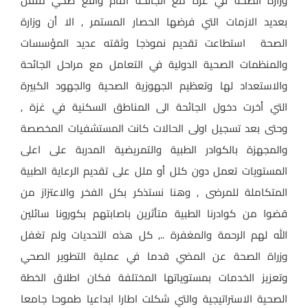
وزارة الصحة في غزة مع الجائحة أمام واقع صحي مثقل
بعديد الازمات التي فرضها الحصار المستمر , الا أن وزارة
الصحة استطاعت تقديم نموذجا وثقته عديد المؤسسات
والمنظمات الصحية الدولية في التعامل مع مراحل الجائحة
والاستعداد لها وتعظيم الجهوزية الصحية والجهود الكبيرة
التي أخرت دخول الجائحة الى المناطق السكنية في غزة ,
وحتى بعد تسجيل اولى الحالات كانت المستشفيات المخصصة
والمجهزة بالكوادر الطبية والتمريضية المدربة على اعلى
المستويات تعمل دون كلل أو ملل على تقديم الرعاية الطبية
المتكاملة للمرضى , وهنا نستذكر بكل الفخر والاعتزاز من
قضوا من كوادرنا الطبية متأثرين باصابتهم بكورونا سائلين
الله لهم الرحمة والمغفرة .., كل هذه التحديات ولم تغفل
وزراة الصحة عن المضي قدما في عملية التطوير الصحي
وتعزيز الخدمات بمستوياتها المختلفة فكان اطلاق الخطة
الصحية الاستراتيجية والتي شكلت اطارا ابداعيا طموحا جامعا