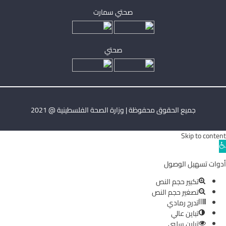
صحتي سمارت
صحتي
جميع الحقوق محفوظة | وزارة الصحة الفلسطينية @ 2021
Skip to content
Ope
toolba
أدوات تسهيل الوصول
تكبير حجم النص
تصغير حجم النص
تدرج رمادي
تباين عالي
تباين سلبي