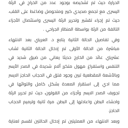
الحرارة حيث تم تشخيصه بوجود عدد من الخراج في الرئة
اليسرى مع تجمع صديدي كبير ومتحوصل وضاغط على القلب،
حيث تم إجراء تقشير وتحرير الرئة اليسرى واستئصال الأجزاء
التالفة من الرئة بواسطة المنظار الجراحي .
وفي تفاصيل الحالة الثانية يتابع د. العريني بعد الانتهاء
مباشرة من الحالة الأولى تم إدخال الحالة الثانية لشاب
عشريني عائد من الخارج حديثا يعاني من ضيق شديد في
التنفس واستفراغ مهول متكرر ألام شديدة في الصدر الأيسر
وبالأشعة المقطعية تبين وجود فتق في الحجاب الحاجز الايسر
مما ادي إلى استقرار المعدة بشكل كامل والتوائها في
تجويف الصدر الايسر وأجزاء من القولون، حيث تم تحرير الرئة
واحشاء البطن واعادتها إلى البطن مرة ثانية وترميم الحجاب
الحاجز.
وبعد الانتهاء من العمليتين تم إدخال الحالتين لقسم لعناية