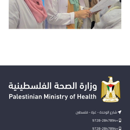
شارع الوحدة - غزة - فلسطين
+9728-2847894
+9728-2847894