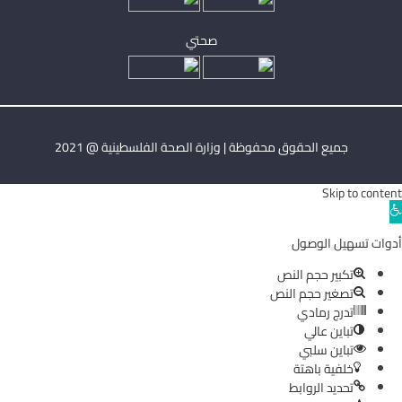
صحتي
جميع الحقوق محفوظة | وزارة الصحة الفلسطينية @ 2021
Skip to content
Ope
toolba
أدوات تسهيل الوصول
تكبير حجم النص
تصغير حجم النص
تدرج رمادي
تباين عالي
تباين سلبي
خلفية باهتة
تحديد الروابط