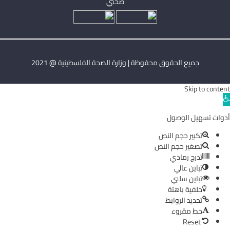
صحتي
جميع الحقوق محفوظة | وزارة الصحة الفلسطينية @ 2021
Skip to content
Ope
toolba
أدوات تسهيل الوصول
تكبير حجم النص
تصغير حجم النص
تدرج رمادي
تباين عالي
تباين سلبي
خلفية باهتة
تحديد الروابط
خط مقروء
Reset