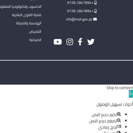
+9728-2847894
الحاسوب وتكنولوجيا المعلو
+9728-2847894
تنمية القوى البشرية
info@moh.gov.ps
الهندسة والصيانة
التمريض
الصيدلية
Skip to content
Ope
toolba
أدوات تسهيل الوصول
تكبير حجم النص
تصغير حجم النص
تدرج رمادي