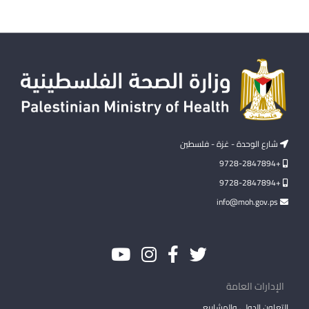
شارع الوحدة - غزة - فلسطين
+9728-2847894
+9728-2847894
info@moh.gov.ps
الإدارات العامة
التعاون الدولي والمشاريع