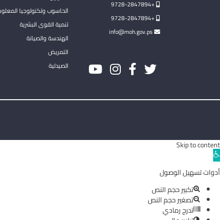
+9728-2847894
الحاسوب وتكنولوجيا المعلو
+9728-2847894
تنمية القوى البشرية
info@moh.gov.ps
الهندسة والصيانة
التمريض
الصيدلية
Skip to content
Ope
toolba
أدوات تسهيل الوصول
تكبير حجم النص
تصغير حجم النص
تدرج رمادي