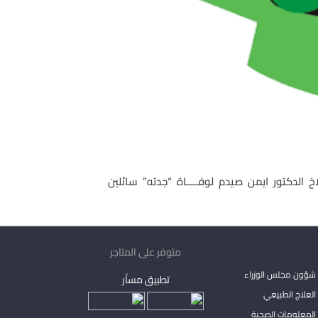
لدكتور ايمن صيدم لوفــــاة “جدته” سائلين
متوفر على المتاجر
شؤون مجلس الوزراء
تطبيق مساْر
لعلاج الطبيعي
المعلومات الصحية