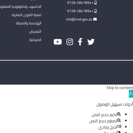
+9728-2847894
الحاسوب وتكنولوجيا المعلو
+9728-2847894
تنمية القوى البشرية
info@moh.gov.ps
الهندسة والصيانة
التمريض
الصيدلية
Skip to content
Ope
toolba
أدوات تسهيل الوصول
تكبير حجم النص
تصغير حجم النص
تدرج رمادي