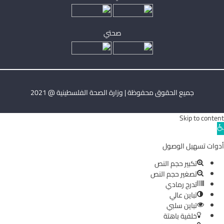
صحتي
جميع الحقوق محفوظة | وزارة الصحة الفلسطينية @ 2021
Skip to content
Ope
toolba
أدوات تسهيل الوصول
تكبير حجم النص
تصغير حجم النص
تدرج رمادي
تباين عالي
تباين سلبي
خلفية باهتة