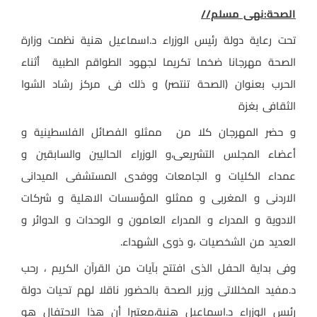
الصحة:نهى مسلم//
تحت رعاية دولة رئيس الوزراء د.اسماعيل هنية نظمت وزارة
الصحة مهرجانا ضخما تكريما لجهود الطواقم الطبية أثناء
الحرب بعنوان (الصحة تنتصر) و ذلك فى مركز رشاد الشوا
الثقافى بغزة
و حضر المهرجان كلا من ممثلو الفصائل الفلسطينية و
أعضاء المجلس التشريعى،و الوزراء الحاليين والسابقين و
عمداء الكليات و الجامعات ووفدى المستشفى الميدانى
الاردنى و المغربى و ممثلو المؤسسات الاهلية و شركات
الادوية و المدراء و المدراء العامون و الوحدات و الدوائر و
العديد من الشخصيات ،و ذوى الشهداء.
وفى بداية الحفل الذى افتتح بآيات من القرآن الكريم ، رحب
د.مفيد المخللاتى وزير الصحة بالحضور ناقلا لهم تحيات دولة
رئيس الوزراء د.اسماعيل هنية،معتبرا أن هذا الاحتفال هو