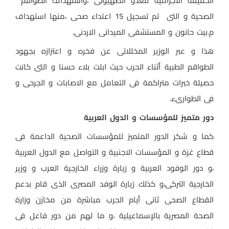
الحقيقة الاجرامية للعدو الصهيونى ،واستهداف الطواقم
الصحية و التى تم تسجيل 15 اعتداء صحى ،منها استهداف
م.بيت حانون و المستشفى الميدانى الاردنى.
هذا و عبر الوزير المخللاتى عن فخره و اعتزازه بجهود
الطواقم الطبية أثناء الحرب حيث ابلت بلاء حسنا و التى كانت
حصيلة خبرات متراكمة فى التعامل مع الاصابات و الجرحى و
فى الطوارىء.
دور متميز للمؤسسات و الدول العربية
كما و شكر الدور المتميز للمؤسسات الصحية الداعمة فى
قطاع غزة و المؤسسات الاجنبية و التواصل مع الدول العربية
،و دور الوفود العربية و زيارة وزراء الخارجية العرب و وزير
الخارجية التركى،و كذلك زيارة الوفد المصرى الذى قام بدعم
القطاع الصحى ثانى أيام الحرب مباشرة من مخازن وزارة
الصحة المصرية بالإسماعيلية ،و ما لهم من دور فاعل فى