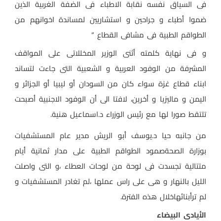
فى السياق نفسه نقابة الاطباء فى الضفة الغربية الذين
ضموا أطباء و جراحين و استشاريين لمساندة اخوانهم من
الطواقم الطبية فى مشافى القطاع “
و فى نهاية كلمته أثنى الوزير المخللاتى على المواقف
المشرفة من الوفود العربية و الشعبية التى جاءت لتساند
ابناء قطاع غزة سواء كان من السودان أو ليبيا أو الجزائر و
اليمن و ماليزيا و أخرين، لافتا الى أن الوفود الاجنبية أصبحت
تلتقط صورا لها مع رئيس الوزراء د.اسماعيل هنية.
من جانبه حيا د.يوسف أبو الريش مدير عام المستشفيات
بوزارة الصحةصمود الطواقم الطبية على مدار ثمانية أيام
متتالية تجسدت فى لوحة من لوحات العطاء ،و التى واصلت
الليل بالنهار و هى على راس عملها ،لم تغادر المستشفيات و
لم ترأبنائهاخلال هذه الفترة.
الأيادى البيضاء