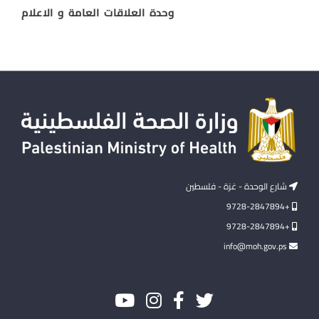
وحدة العلاقات العامة و الاعلام
شارع الوحدة - غزة - فلسطين
+9728-2847894
+9728-2847894
info@moh.gov.ps