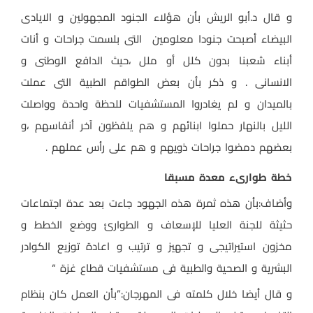
و قال د.أبو الريش بأن هؤلاء الجنود المجهولين و الايادى
البيضاء أصبحت جنودا معلومين التى بلسمت جراحات و أنات
أبناء شعبنا بدون كلل أو ملل ،حيث الدافع الوطنى و
الانسانى . و ذكر بأن بعض الطواقم الطبية التى عملت
بالميدان و لم يغادروا المستشفيات للحظة واحدة وواصلت
الليل بالنهار حملوا ابنائهم و هم يلفظون آخر أنفاسهم ،و
بعضهم دمضوا جراحات ذويهم و هم على رأس عملهم .
خطة طوارىء معدة مسبقا
وأضاف:بأن هذه ثمرة هذه الجهود جاءت بعد عدة اجتماعات
حثيثة للجنة العليا للإسعاف و الطوارئ ووضع الخطط و
مخزون استيراتيجى و تجهيز و ترتيب و اعادة توزيع الكوادر
البشرية و الصحية والطبية فى مستشفيات قطاع غزة “
و قال أيضا خلال كلمته فى المهرجان:”بأن العمل كان بنظام