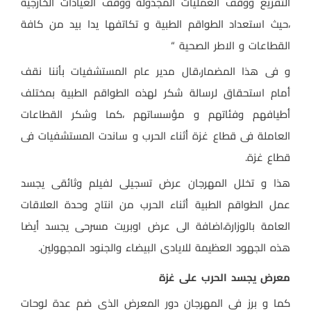
التفريغ ووقف العمليات المجدولة ووقف العيادات الخارجية
،حيث استعداد الطواقم الطبية و تكاتفها يدا بيد من كافة
القطاعات و الاطر الصحية “
و فى هذا المضمار،قال مدير عام المستشفيات بأننا نقف
أمام استحقاق لرسالة شكر لهذه الطواقم الطبية بمختلف
أطيافهم وفئاتهم و مؤسساتهم ،كما وشكر القطاعات
العاملة فى قطاع غزة أثناء الحرب و ساندت المستشفيات فى
قطاع غزة.
هذا و تخلل المهرجان عرض تسجيلى لفيلم وثائقى يجسد
عمل الطواقم الطبية أثناء الحرب من انتاج وحدة العلاقات
العامة بالوزارة،اضافة الى عرض اوبريت مسرحى يجسد أيضا
هذه الجهود العظيمة للايادى البيضاء والجنود المجهولين.
معرض يجسد الحرب على غزة
كما و برز فى المهرجان دور المعرض الذى ضم عدة لوحات