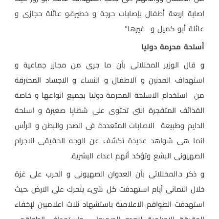
اصابة اربعة أطفال بإصابات حرجة و خطيرة،و عائلة حجازى و
عائلة أبو كميل و غيرها”
أسلحة محرمة دوليا
و قال الوزير المخللاتى بأن ما جرى من مجازر جماعية و
استهداف المدنين و الاطفال و النساء و الاجساد المحترقة
من استخدام الاسلحة المحرمة دوليا بجميع انواعها و خاصة
القذائف المتفجرة التى تحتوى على شظايا صغيرة و اسلحة
الدايم وطبيعة الاصابات المتعددة فى الصدر والبطن و الرأس
انما هى شواهد عديدة تكشف عن الوجه الحقيقى للاجرام
الصهيونى البشع وتؤكد أنهم اعداء البشرية.
و ذكر د.المخللاتى بأن العدوان الصهيونى و الحرب على غزة
خلال الثمانى أيام استهدفت كل شىء يتحرك على الارض ،حيث
استهدفت الطواقم الاعلامية باستشهاد ثلاث اعلاميين لإخفاء