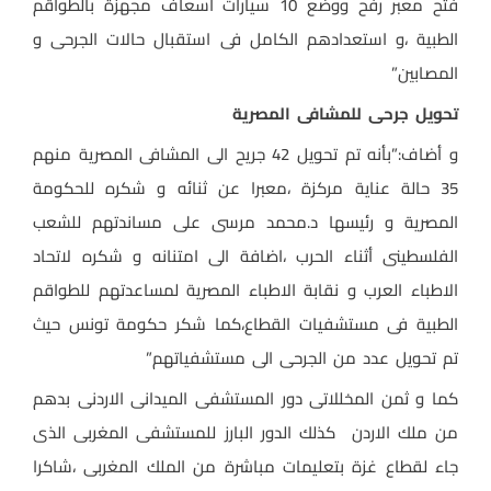
فتح معبر رفح ووضع 10 سيارات اسعاف مجهزة بالطواقم
الطبية ،و استعدادهم الكامل فى استقبال حالات الجرحى و
المصابين”
تحويل جرحى للمشافى المصرية
و أضاف:”بأنه تم تحويل 42 جريح الى المشافى المصرية منهم
35 حالة عناية مركزة ،معبرا عن ثنائه و شكره للحكومة
المصرية و رئيسها د.محمد مرسى على مساندتهم للشعب
الفلسطينى أثناء الحرب ،اضافة الى امتنانه و شكره لاتحاد
الاطباء العرب و نقابة الاطباء المصرية لمساعدتهم للطواقم
الطبية فى مستشفيات القطاع،كما شكر حكومة تونس حيث
تم تحويل عدد من الجرحى الى مستشفياتهم”
كما و ثمن المخللاتى دور المستشفى الميدانى الاردنى بدهم
من ملك الاردن كذلك الدور البارز للمستشفى المغربى الذى
جاء لقطاع غزة بتعليمات مباشرة من الملك المغربى ،شاكرا