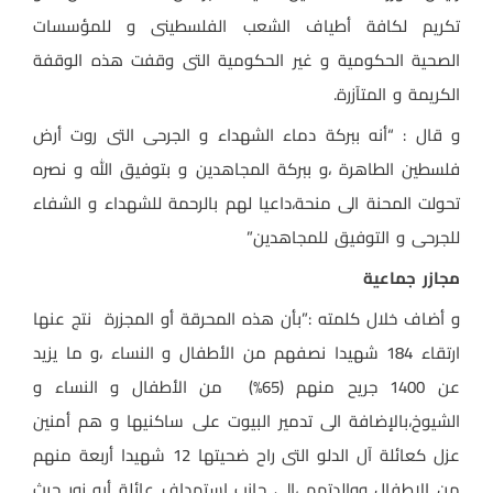
تكريم لكافة أطياف الشعب الفلسطينى و للمؤسسات
الصحية الحكومية و غير الحكومية التى وقفت هذه الوقفة
الكريمة و المتآزرة.
و قال : “أنه ببركة دماء الشهداء و الجرحى التى روت أرض
فلسطين الطاهرة ،و ببركة المجاهدين و بتوفيق الله و نصره
تحولت المحنة الى منحة،داعيا لهم بالرحمة للشهداء و الشفاء
للجرحى و التوفيق للمجاهدين”
مجازر جماعية
و أضاف خلال كلمته :”بأن هذه المحرقة أو المجزرة نتج عنها
ارتقاء 184 شهيدا نصفهم من الأطفال و النساء ،و ما يزيد
عن 1400 جريح منهم (65%) من الأطفال و النساء و
الشيوخ،بالإضافة الى تدمير البيوت على ساكنيها و هم أمنين
عزل كعائلة آل الدلو التى راح ضحيتها 12 شهيدا أربعة منهم
من الاطفال ووالدتهم ،الى جانب استهداف عائلة أبو زور حيث