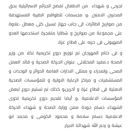
لجرحى و شهداء من الاطفال تفضج الجرائم الاسرائيلية بحق
المدنيين الامنين ،و مجسمات للطواقم الطبية المستهدفة
من صواريخ الطائرات الى جانب جهاز غسيل كلى معطل ،علاوة
على مجموعة من صواريخ و شظايا متفجرة استخدمها العدو
الصهيونى فى حربه على قطاع غزة.
و فى ختام المهرجان تم توزيع دروع تكريمية لكلا من وزير
الصحة د.مفيد المخللاتى عنوان الحركة الصحية و قائد العمل
الصحى ،ولمدراء و ممثلى الادارات العامة الدوائر و الوحدات و
المستشفيات و مراكز الرعاية الاولية و للمؤسسات الصحية
الاهلية فى قطاع غزة و آخرين،و كذلك تم تسليم دروع لبعض
المؤسسات الاعلامية ،و أيضا تقديم دروع تكريمية لذوى
الشهداء حسام جودة ممن وزارة الصحة و شهداء الحركة
الاعلامية حسام سلامة و محمود الكومى و محمد ابو
عيشة و رحم الله شهدائنا الابرار.