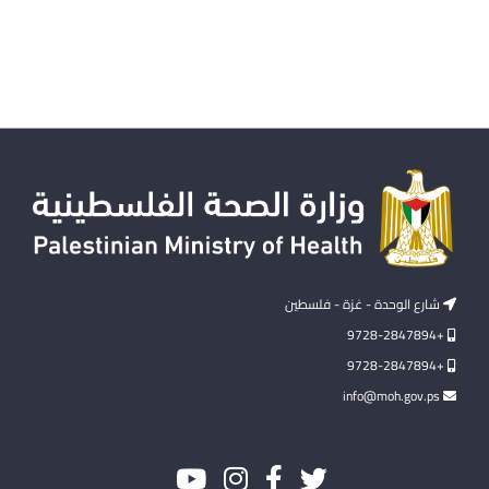
شارع الوحدة - غزة - فلسطين
+9728-2847894
+9728-2847894
info@moh.gov.ps