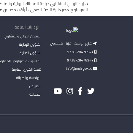
د. إياد الروبي استشاري جراحة المسالك البولية والمناظ
السرساوي مدير دائرة البحث الصحي ، أ.رأفت محيسن مدير
الإدارات العامة
التعاون الدولي والمشاريع
شارع الوحدة - غزة - فلسطين
الشؤون الإدارية
+9728-2847894
الشؤون المالية
+9728-2847894
الحاسوب وتكنولوجيا المعلو
info@moh.gov.ps
تنمية القوى البشرية
الهندسة والصيانة
التمريض
الصيدلية