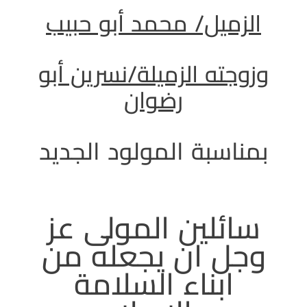
الزميل/ محمد أبو حبيب
وزوجته الزميلة/نسرين أبو
رضوان
بمناسبة المولود الجديد
سائلين المولى عز
وجل ان يجعله من
ابناء السلامة