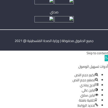
صحتي
جميع الحقوق محفوظة | وزارة الصحة الفلسطينية @ 2021
Skip to content
Ope
toolba
أدوات تسهيل الوصول
تكبير حجم النص
تصغير حجم النص
تدرج رمادي
تباين عالي
تباين سلبي
خلفية باهتة
تحديد الروابط