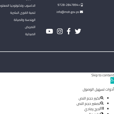
+9728-2847894
الحاسوب وتكنولوجيا المعلو
info@moh.gov.ps
تنمية القوى البشرية
الهندسة والصيانة
التمريض
الصيدلية
Skip to content
Ope
toolba
أدوات تسهيل الوصول
تكبير حجم النص
تصغير حجم النص
تدرج رمادي