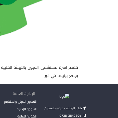
تتقدم اسرة مستشفى العيون بالتهنئة القلبية ا
يجمع بينهما في خير
الإدارات العامة
التعاون الدولي والمشاريع
شارع الوحدة - غزة - فلسطين
الشؤون الإدارية
+9728-2847894
الشؤون المالية