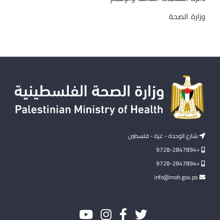
وزارة الصحة
شارع الوحدة - غزة - فلسطين
+9728-2847894
+9728-2847894
info@moh.gov.ps