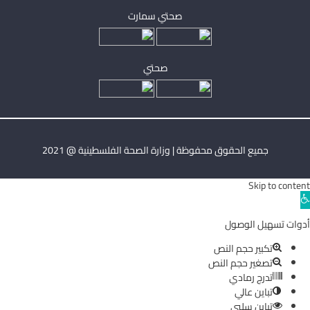
صحتي سمارت
صحتي
جميع الحقوق محفوظة | وزارة الصحة الفلسطينية @ 2021
Skip to content
Ope
toolba
أدوات تسهيل الوصول
تكبير حجم النص
تصغير حجم النص
تدرج رمادي
تباين عالي
تباين سلبي