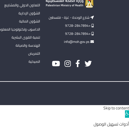
التعاون الدولي والمشاريع
الشؤون الإدارية
شارع الوحدة - غزة - فلسطين
الشؤون المالية
+9728-2847894
الحاسوب وتكنولوجيا المعلو
+9728-2847894
تنمية القوى البشرية
info@moh.gov.ps
الهندسة والصيانة
التمريض
الصيدلية
Skip to content
Ope
toolba
أدوات تسهيل الوصول