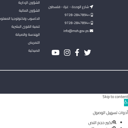
الشؤون الإدارية
شارع الوحدة - غزة - فلسطين
الشؤون المالية
+9728-2847894
الحاسوب وتكنولوجيا المعلو
+9728-2847894
تنمية القوى البشرية
info@moh.gov.ps
الهندسة والصيانة
التمريض
الصيدلية
Skip to content
Ope
toolba
أدوات تسهيل الوصول
تكبير حجم النص