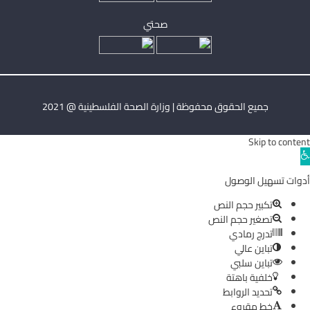
صحتي
جميع الحقوق محفوظة | وزارة الصحة الفلسطينية @ 2021
Skip to content
Ope
toolba
أدوات تسهيل الوصول
تكبير حجم النص
تصغير حجم النص
تدرج رمادي
تباين عالي
تباين سلبي
خلفية باهتة
تحديد الروابط
خط مقروء