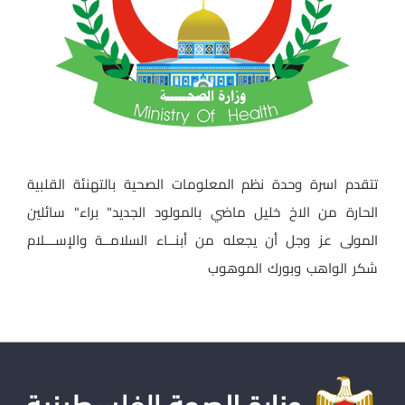
تتقدم اسرة وحدة نظم المعلومات الصحية بالتهنئة القلبية
الحارة من الاخ خليل ماضي بالمولود الجديد" براء" سائلين
المولى عز وجل أن يجعله من أبنــاء السلامــة والإســـلام
شكر الواهب وبورك الموهوب