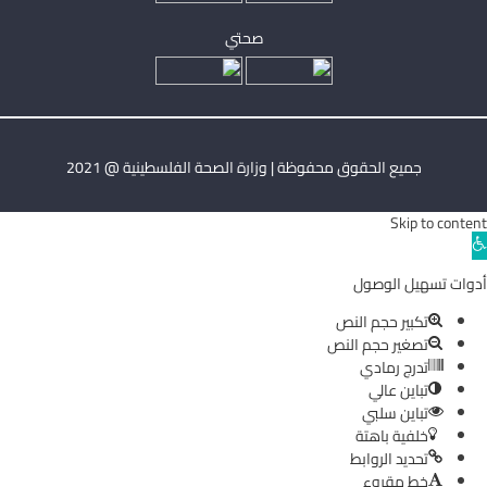
صحتي
جميع الحقوق محفوظة | وزارة الصحة الفلسطينية @ 2021
Skip to content
Ope
toolba
أدوات تسهيل الوصول
تكبير حجم النص
تصغير حجم النص
تدرج رمادي
تباين عالي
تباين سلبي
خلفية باهتة
تحديد الروابط
خط مقروء