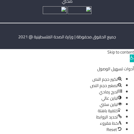
صحتي
جميع الحقوق محفوظة | وزارة الصحة الفلسطينية @ 2021
Skip to content
Ope
toolba
أدوات تسهيل الوصول
تكبير حجم النص
تصغير حجم النص
تدرج رمادي
تباين عالي
تباين سلبي
خلفية باهتة
تحديد الروابط
خط مقروء
Reset