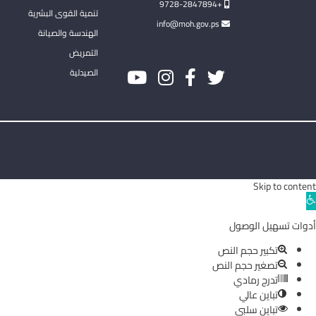
+9728-2847894
تنمية القوى البشرية
info@moh.gov.ps
الهندسة والصيانة
التمريض
الصيدلية
Skip to content
Ope
toolba
أدوات تسهيل الوصول
تكبير حجم النص
تصغير حجم النص
تدرج رمادي
تباين عالي
تباين سلبي