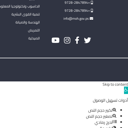
+9728-2847894
الحاسوب وتكنولوجيا المعلو
+9728-2847894
تنمية القوى البشرية
info@moh.gov.ps
الهندسة والصيانة
التمريض
الصيدلية
Skip to content
Ope
toolba
أدوات تسهيل الوصول
تكبير حجم النص
تصغير حجم النص
تدرج رمادي