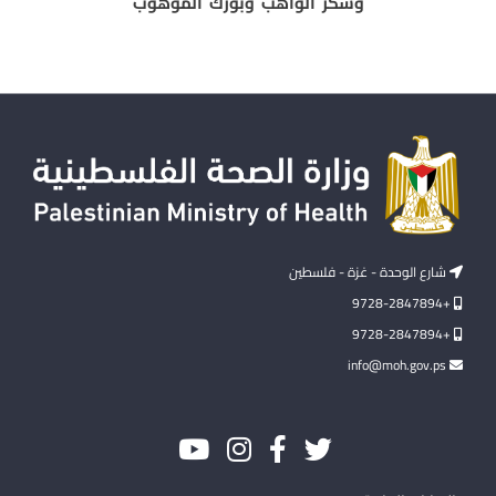
وشكر الواهب وبورك الموهوب
شارع الوحدة - غزة - فلسطين
+9728-2847894
+9728-2847894
info@moh.gov.ps