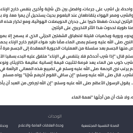
احدة، بل اشرب على جرعات، وافصل بين كل شَرْبَة وأخرى بنفس خارج الإناء
الشرب وممر الهواء يتقاطعان عند البلعوم بحيث يستحيل أن يمرا معا، ولا 
الرئتين ليحدث ضغطا كبيرا على جدران الحويصلات الهوائية، ومع تكرار هذه ا
ا طويلا لحدوث هذا الأثر التخريبي على الرئتين
هدوء وروية وبكميات قليلة لانطباق الشفتين الجزئي الذي لا يسمح إلا بمرو
لنبي صلى الله عليه وسلم بمص الماء مصًّا طرد هواء الزفير خارج الإناء يحم
خلص منها الجسم بعد سلسلة من العمليات الحيوية المعقدة إلى الجسم مرة أ
لم قال: "إذا شرب أحدكم فلا يتنفس في الإناء" متفق عليه البدء بسقيا الآخ
شرب كوب من الماء يعد فرصة لتثبيت قيمة إنسانية عظيمة كالإيثار، ونوعا
م يرغب نبي الرحمة صلى الله عليه وسلم في تضييع هذه المعاني الرائعة في 
نشرب. قال صلى الله عليه وسلم: "إن ساقي القوم آخرهم شُرْبًا" رواه مسلم
رْبَة.. يقول الرسول الأعظم صلى الله عليه وسلم: "إن الله ليرضى من العبد أن
ولا شك أن من أجلّها "نعمة الماء
الوحدات
وحدة العلاقات العامة والاعلام
الصحة النفسية المجتمعية
وحدة 