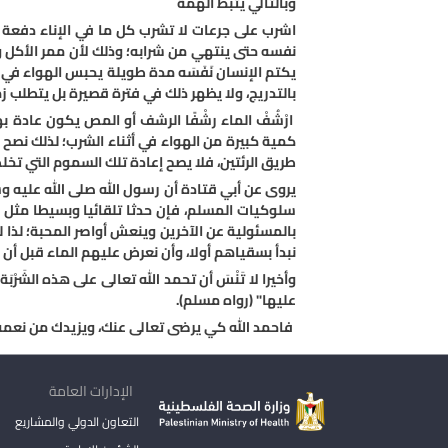
وبالتالي يثبط الهمة
اشرب على جرعات لا تشرب كل ما في الإناء دفعة و
نفسه حتى ينتهي من شرابه؛ وذلك لأن ممر الأكل و
يكتم الإنسان نَفَسَه مدة طويلة يحبس الهواء في 
بالتدريج، ولا يظهر ذلك في فترة قصيرة بل يتطلب زمن
ارْشُفْ الماء رشْفًا الرشف أو المص يكون عادة ب
كمية كبيرة من الهواء في أثناء الشرب؛ لذلك نصح ا
طريق الرئتين، فلا يصح إعادة تلك السموم التي ت
يروى عن أبي قتادة أن رسول الله صلى الله عليه وس
سلوكيات المسلم، فإن حدثا تلقائيا وبسيطا مثل 
بالمسئولية عن الآخرين وينعش أواصر المحبة؛ لذا ل
نبدأ بسقياهم أولا، وأن نعرض عليهم الماء قبل أن 
وأخيرا لا تَنْسَ أن تحمد الله تعالى على هذه الشَ
عليها" (رواه مسلم).
فاحمد الله كي يرضى تعالى عنك، ويزيدك من نعمه، 
الإدارات العامة
التعاون الدولي والمشاريع