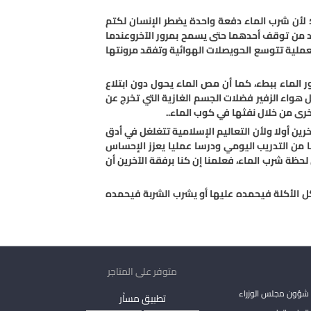
؛ لأن شرب الماء دفعة واحدة يضطر الإنسان لكتم
بد من توقف أحدهما حتى يسمح بمرور الآخروعندما
لعملية تتوسع الحويصلات الهوائية وتفقد مرونتها
ر الماء ببطء، كما أن مص الماء يحول دون ابتلاع
ل هواء الزفير فضلات الجسم الغازية التي تخرج عن
خرى من خلال نفثها في كوب الماء..
رين أولا ولأن التعاليم الإسلامية تتغلغل في أدق
 من التدريب اليومي ودرسا عمليا يعزز الإحساس
لحظة شرب الماء، فعلمنا إن كنا برفقة الآخرين أن
 يأكل الأكلة فيحمده عليها أو يشرب الشربة فيحمده
متوفر على المتاجر
شؤون مجلس الوزراء
تطبيق مساْر