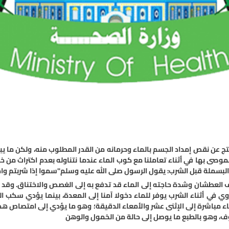
نتج عن نقص إمداد الجسم بالماء وحرمانه من القدر المطلوب منه، ولكن ما يبدو
موصى بها في أثناء تعاملنا مع كوب الماء عندما نتناوله بعدم اكتراث من خ
لبسملة قبل الشرب: يقول الرسول صلى الله عليه وسلم"سموا إذا شربتم واحم
هف العطشان وشدة حاجته إلى الماء قد تدفع به إلى الغصص والاختناق. وقد
ي في أثناء الشرب يوفر للماء دخولا آمنا إلى المعدة، بينما يؤدي سكب ا
اء مباشرة إلى الإثنى عشر والأمعاء الدقيقة؛ وهو ما يؤدي إلى امتصاص هذ
وف، وهو بالطبع ما يوصل إلى حالة من الخمول والوهن