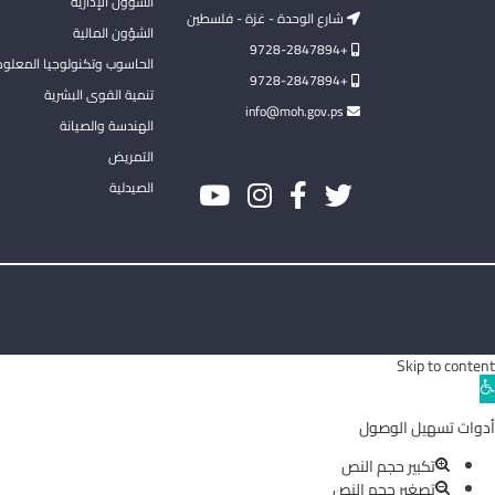
الشؤون الإدارية
شارع الوحدة - غزة - فلسطين
الشؤون المالية
+9728-2847894
الحاسوب وتكنولوجيا المعلو
+9728-2847894
تنمية القوى البشرية
info@moh.gov.ps
الهندسة والصيانة
التمريض
الصيدلية
Skip to content
Ope
toolba
أدوات تسهيل الوصول
تكبير حجم النص
تصغير حجم النص