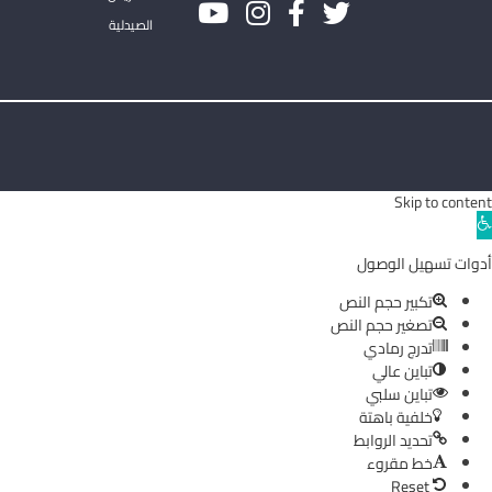
الصيدلية
Skip to content
Ope
toolba
أدوات تسهيل الوصول
تكبير حجم النص
تصغير حجم النص
تدرج رمادي
تباين عالي
تباين سلبي
خلفية باهتة
تحديد الروابط
خط مقروء
Reset