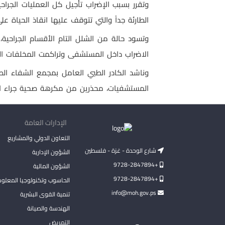
وتقرر بسبب الإضراب تأجيل كل العمليات الجراح
الطارئة جداً والتي تتوقف عليها انقاذ الحياة على
وتسود حالة من الشلل التام الأقسام الجراحي
الاضراب داخل المستشفى وتراكمت المخلفات ال
وناشد الكادر الطبي العامل بمجمع الشفاء 
المستشفيات، محذرين من مكرهة صحية جراء است
الإدارات العامة
التعاون الدولي والمشاريع
شارع الوحدة - غزة - فلسطين
الشؤون الإدارية
+9728-2847894
الشؤون المالية
+9728-2847894
الحاسوب وتكنولوجيا المعلو
info@moh.gov.ps
تنمية القوى البشرية
الهندسة والصيانة
التمريض