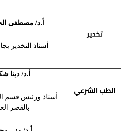
أ.د/ مصطفى ال
تخدير
أستاذ التخدير بجا
أ.د/ دينا ش
الطب الشرعي
أستاذ ورئيس قسم ا
بالقصر الع
أ.د/ منى م