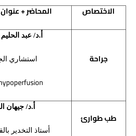
الاختصاص
المحاضر + عنوان 
أ.د/ عبد الحلي
جراحة
استشاري الج
 hypoperfusion
أ.د/ جيهان ا
طب طوارئ
أستاذ التخدير بال