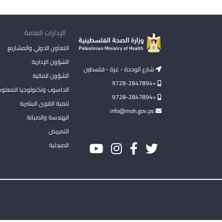
الإدارات العامة
التعاون الدولي والمشاريع
الشؤون الإدارية
شارع الوحدة - غزة - فلسطين
الشؤون المالية
+9728-2847894
الحاسوب وتكنولوجيا المعلو
+9728-2847894
تنمية القوى البشرية
info@moh.gov.ps
الهندسة والصيانة
التمريض
الصيدلية