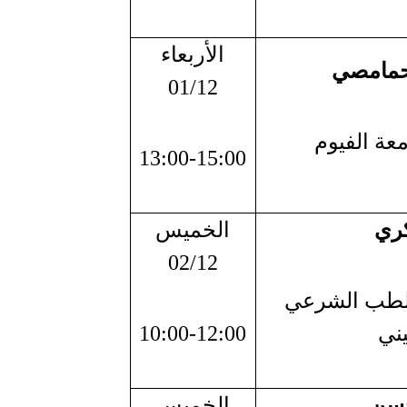
الأربعاء
حمامصي
01/12
معة الفيوم
13:00-15:00
كري
الخميس
02/12
لطب الشرعي
يني
10:00-12:00
حسن
الخميس