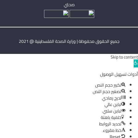
صحتي
جميع الحقوق محفوظة | وزارة الصحة الفلسطينية @ 2021
Skip to content
Ope
toolba
أدوات تسهيل الوصول
تكبير حجم النص
تصغير حجم النص
تدرج رمادي
تباين عالي
تباين سلبي
خلفية باهتة
تحديد الروابط
خط مقروء
Reset