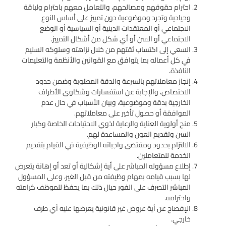
احترام حقوقهم ومصالحهم، والتعامل معهم باحترام ولباقة
وحيادية وتجرد وموضوعية دون تمييز على أساس النوع
الاجتماعي أو المعتقدات الدينية أو السياسية أو الوضع
الاجتماعي أو السن أو أي شكل من أشكال التمييز.
السعي إلى اكتساب ثقتهم من خلال نزاهته وسلوكه السليم
في كل أعماله بما يتوافق مع القوانين والأنظمة والتعليمات
النافذة.
إنجاز معاملاتهم بالسرعة والدقة المطلوبة وضمن حدود
الاختصاص، والإجابة عن استفسارات وشكاوى الأطراف
الخارجية بدقة وموضوعية، وبيان الأسباب في حال عدم
الموافقة أو حصول تأخير على معاملاتهم.
منح أولوية العناية والرعاية لذوي الاحتياجات الخاصة وكبار
السن وتقديم العون والمساعدة لهم.
الالتزام بحدود ومقتضى واجباته الوظيفية في القيام بتقديم
الخدمة للمتعاملين.
إطلاع مسؤوله المباشر على أية إشكالية أو تعد أو إهانة يتعرض
لها بسبب قيامه بمهام وظيفته من قبل الغير، وعلى المسؤول
المباشر التصرف على الفور حيال ذلك بما يحفظ للموظف كرامته
واحترامه.
الإفصاح عن أية عروض غير قانونية يعرضها عليه أي طرف
خارجي.