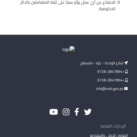
الامتناع عن أي عمل يؤثر سلباً على ثقة المتعاملين بالدائر
الحكومية.
شارع الوحدة - غزة - فلسطين
+9728-2847894
+9728-2847894
info@moh.gov.ps
الإدارات العامة
التعاون الدولي والمشاريع